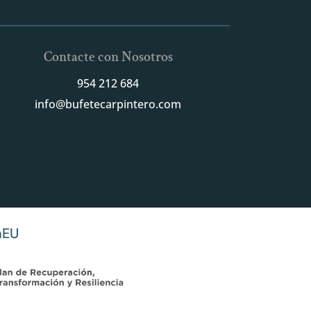
Contacte con Nosotros
954 212 684
info@bufetecarpintero.com
nEU