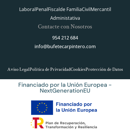
Laboral
Penal
Fiscal
de Familia
Civil
Mercantil
Administativa
Contacte con Nosotros
954 212 684
info@bufetecarpintero.com
Aviso Legal
Política de Privacidad
Cookies
Protección de Datos
Financiado por la Unión Europea -
NextGenerationEU