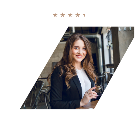
Puntuación basada en más de 100 reseñas
★
★
★
★
★