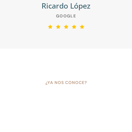
Ricardo López
GOOGLE
¿YA NOS CONOCE?
Déjenos una reseña,
estaremos encantados
de atenderle.