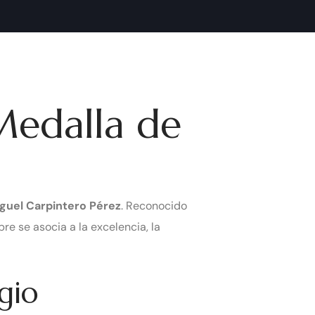
Medalla de
guel Carpintero Pérez
. Reconocido
bre se asocia a la excelencia, la
gio