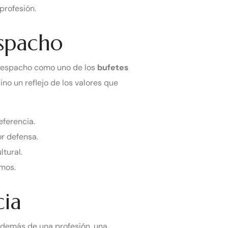
profesión.
espacho
o despacho como uno de los
bufetes
ino un reflejo de los valores que
eferencia.
r defensa.
tural.
imos.
cia
 además de una profesión, una