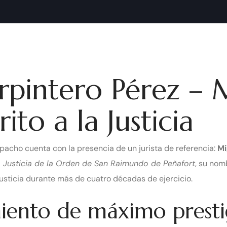
rpintero Pérez – 
to a la Justicia
spacho cuenta con la presencia de un jurista de referencia:
Mi
a Justicia de la Orden de San Raimundo de Peñafort
, su nom
usticia durante más de cuatro décadas de ejercicio.
iento de máximo presti