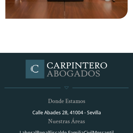
Data Collection
Donde Estamos
Calle Abades 28, 41004 - Sevilla
Nuestras Áreas
Laboral
Penal
Fiscal
de Familia
Civil
Mercantil