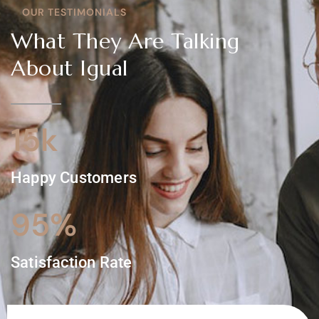
OUR TESTIMONIALS
What They Are Talking
About Igual
15
k
Happy Customers
95
%
Satisfaction Rate