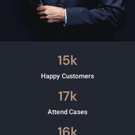
15
k
Happy Customers
17
k
Attend Cases