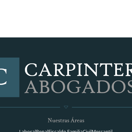
Nuestras Áreas
Laboral
Penal
Fiscal
de Familia
Civil
Mercantil