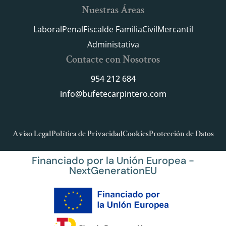
Nuestras Áreas
Laboral
Penal
Fiscal
de Familia
Civil
Mercantil
Administativa
Contacte con Nosotros
954 212 684
info@bufetecarpintero.com
Aviso Legal
Política de Privacidad
Cookies
Protección de Datos
Financiado por la Unión Europea -
NextGenerationEU