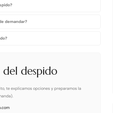
spido?
s de demandar?
ido?
a del despido
uito, te explicamos opciones y preparamos la
manda).
o.com