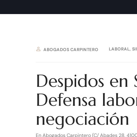
LABORAL
S
ABOGADOS CARPINTERO
Despidos en 
Defensa labo
negociación
En Abogados Carpintero (C/ Abades 28, 410