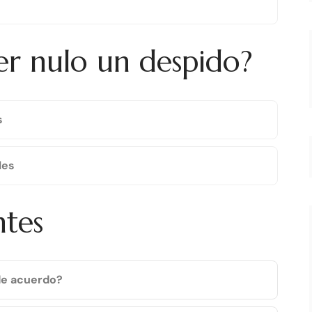
r nulo un despido?
s
les
ntes
 de acuerdo?