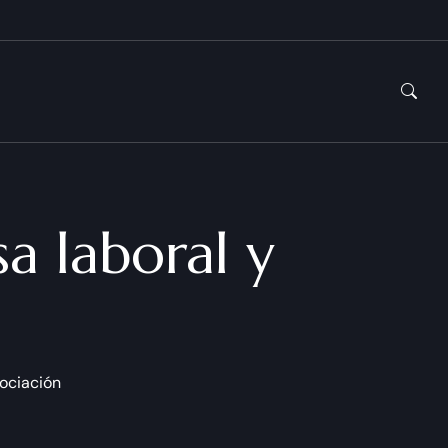
a laboral y
gociación