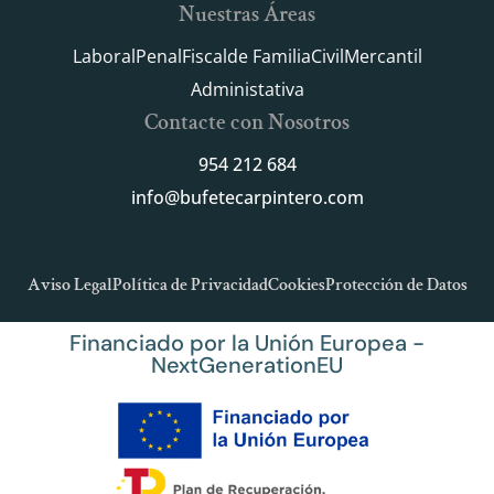
Nuestras Áreas
Laboral
Penal
Fiscal
de Familia
Civil
Mercantil
Administativa
Contacte con Nosotros
954 212 684
info@bufetecarpintero.com
Aviso Legal
Política de Privacidad
Cookies
Protección de Datos
Financiado por la Unión Europea -
NextGenerationEU