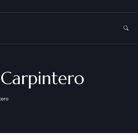
 Carpintero
tero