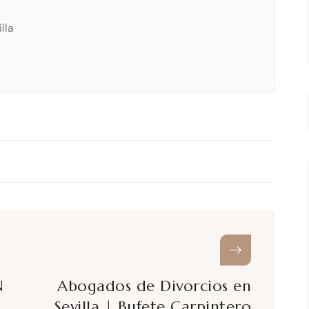
lla
N
Abogados de Divorcios en
Sevilla | Bufete Carpintero