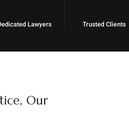
95
+
16
k
Dedicated Lawyers
Trusted Clients
tice, Our