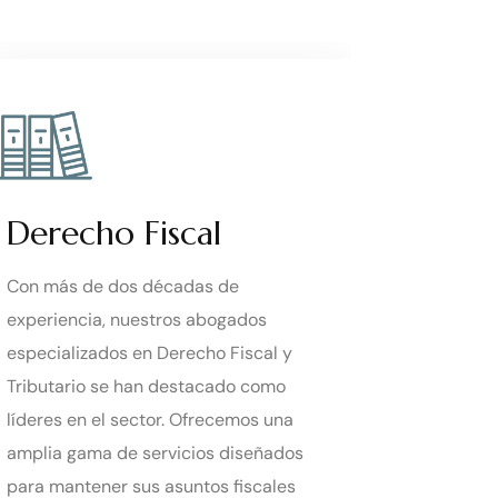
Derecho Fiscal
Derec
Con más de dos décadas de
Con una e
experiencia, nuestros abogados
de Famili
especializados en Derecho Fiscal y
en la res
Tributario se han destacado como
de las di
líderes en el sector. Ofrecemos una
aquí para
amplia gama de servicios diseñados
asesorami
para mantener sus asuntos fiscales
cada paso