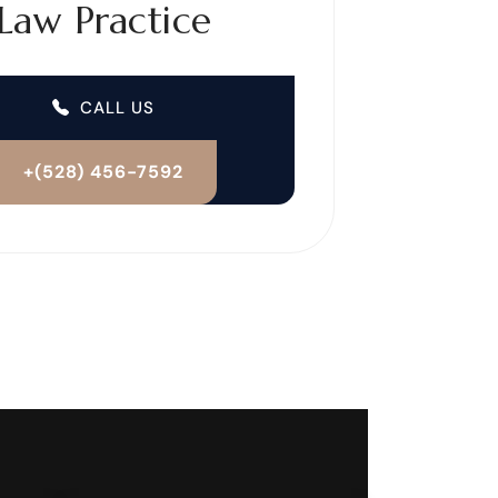
Law Practice
CALL US
+(528) 456-7592