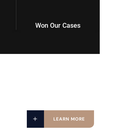
96
%
Won Our Cases
LEARN MORE