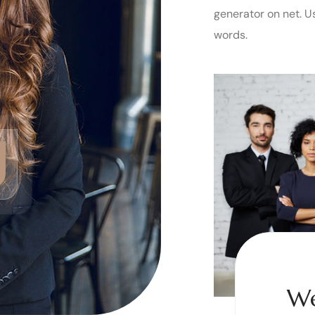
generator on net. Us
words.
We