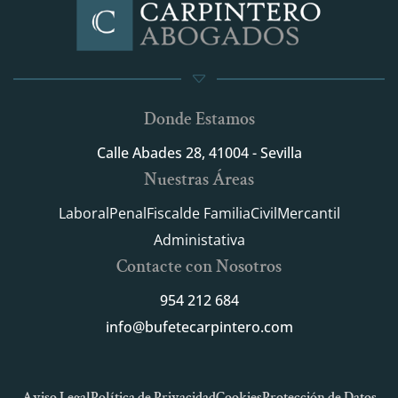
Donde Estamos
Calle Abades 28, 41004 - Sevilla
Nuestras Áreas
Laboral
Penal
Fiscal
de Familia
Civil
Mercantil
Administativa
Contacte con Nosotros
954 212 684
info@bufetecarpintero.com
Aviso Legal
Política de Privacidad
Cookies
Protección de Datos