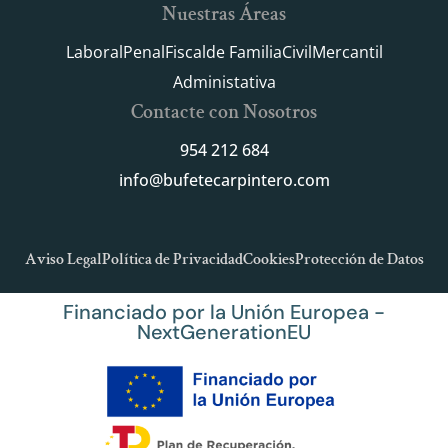
Nuestras Áreas
Laboral
Penal
Fiscal
de Familia
Civil
Mercantil
Administativa
Contacte con Nosotros
954 212 684
info@bufetecarpintero.com
Aviso Legal
Política de Privacidad
Cookies
Protección de Datos
Financiado por la Unión Europea -
NextGenerationEU