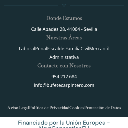
Donde Estamos
Calle Abades 28, 41004 - Sevilla
Nuestras Áreas
Laboral
Penal
Fiscal
de Familia
Civil
Mercantil
Administativa
Contacte con Nosotros
954 212 684
info@bufetecarpintero.com
Aviso Legal
Política de Privacidad
Cookies
Protección de Datos
Financiado por la Unión Europea -