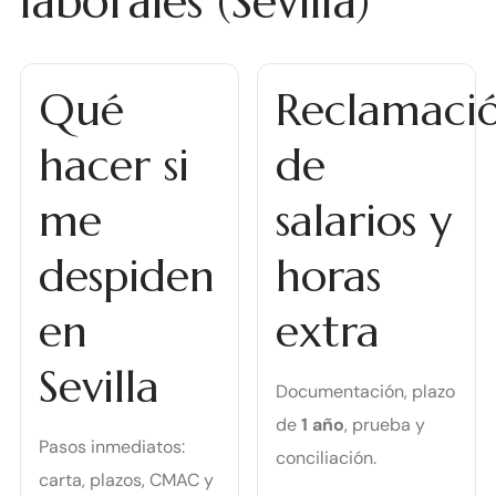
laborales (Sevilla)
Qué
Reclamaci
hacer si
de
me
salarios y
despiden
horas
en
extra
Sevilla
Documentación, plazo
de
1 año
, prueba y
Pasos inmediatos:
conciliación.
carta, plazos, CMAC y