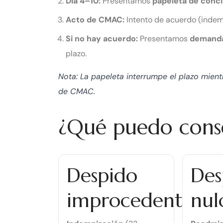
Día 4–10:
Presentamos
papeleta de conci
Acto de CMAC:
Intento de acuerdo (indem
Si no hay acuerdo:
Presentamos
demanda 
plazo.
Nota: La papeleta interrumpe el plazo mientr
de CMAC.
¿Qué puedo conse
Despido
Des
improcedente
nul