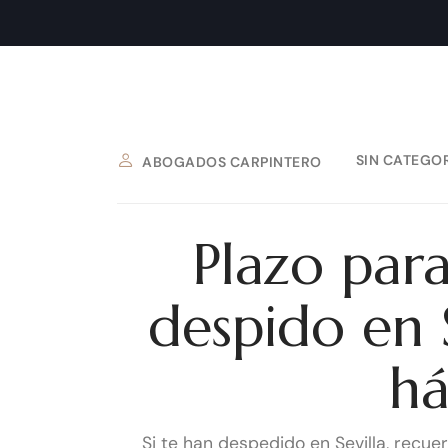
SIN CATEGO
ABOGADOS CARPINTERO
Plazo par
despido en S
há
Si te han despedido en Sevilla, recue