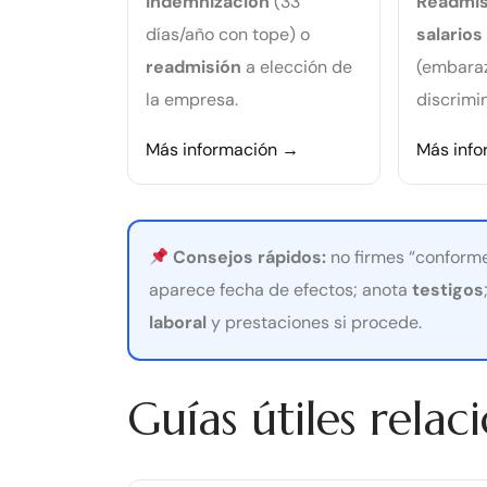
Indemnización
(33
Readmis
días/año con tope) o
salarios
readmisión
a elección de
(embaraz
la empresa.
discrimi
Más información →
Más inf
Consejos rápidos:
no firmes “conforme”
aparece fecha de efectos; anota
testigos
laboral
y prestaciones si procede.
Guías útiles relac