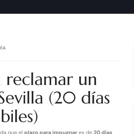
14 DE OCTUBRE DE 2025
RÍA
a reclamar un
evilla (20 días
biles)
rda que el
plazo para impugnar
es de
20 días