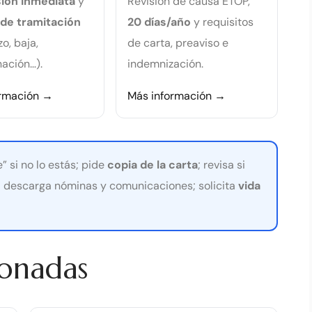
ión inmediata
y
Revisión de causa ETOP,
 de tramitación
20 días/año
y requisitos
o, baja,
de carta, preaviso e
nación…).
indemnización.
ormación →
Más información →
 si no lo estás; pide
copia de la carta
; revisa si
; descarga nóminas y comunicaciones; solicita
vida
ionadas