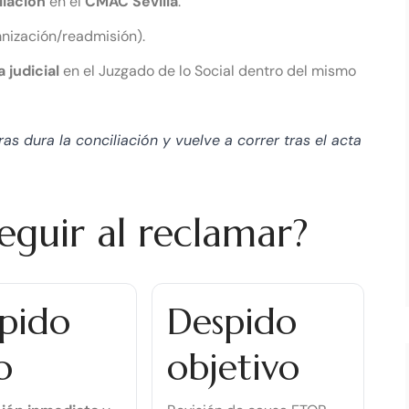
liación
en el
CMAC Sevilla
.
nización/readmisión).
judicial
en el Juzgado de lo Social dentro del mismo
as dura la conciliación y vuelve a correr tras el acta
guir al reclamar?
pido
Despido
o
objetivo