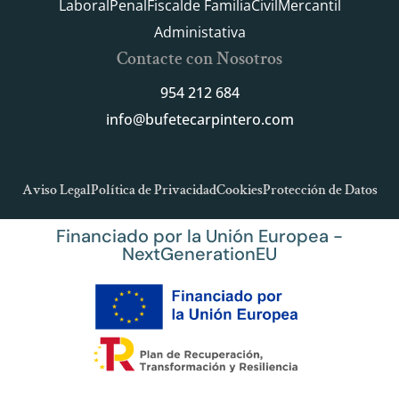
Laboral
Penal
Fiscal
de Familia
Civil
Mercantil
Administativa
Contacte con Nosotros
954 212 684
info@bufetecarpintero.com
Aviso Legal
Política de Privacidad
Cookies
Protección de Datos
Financiado por la Unión Europea -
NextGenerationEU