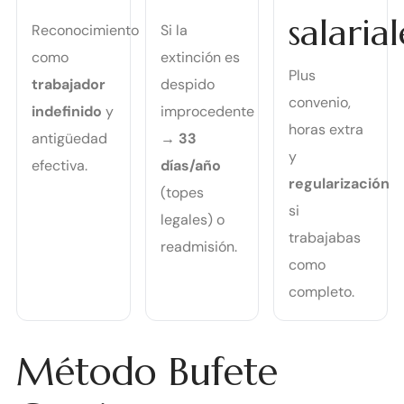
salarial
Reconocimiento
Si la
como
extinción es
Plus
trabajador
despido
convenio,
indefinido
y
improcedente
horas extra
antigüedad
→
33
y
efectiva.
días/año
regularización
(topes
si
legales) o
trabajabas
readmisión.
como
completo.
Método Bufete