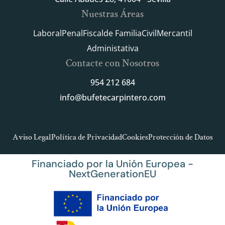
Nuestras Áreas
Laboral
Penal
Fiscal
de Familia
Civil
Mercantil
Administativa
Contacte con Nosotros
954 212 684
info@bufetecarpintero.com
Aviso Legal
Política de Privacidad
Cookies
Protección de Datos
Financiado por la Unión Europea -
NextGenerationEU